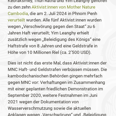
Keoraksmey, Thun Ratha und Yim Leanghy gehören
zu den zehn
Aktivist:innen von Mother Nature
Cambodia
, die am 2. Juli 2024 in Phnom Penh
verurteilt
wurden. Alle fünf Aktivist:innen wurden
wegen „Verschwörung gegen den Staat“ zu 6
Jahren Haft verurteilt; Yim Leanghy erhielt
zusätzlich wegen „Beleidigung des Königs“ eine
Haftstrafe von 8 Jahren und eine Geldstrafe in
Höhe von 10 Millionen Riel (ca. 2’500 USD).
Dies ist nicht das erste Mal, dass Aktivist:innen der
MNC Haft- und Geldstrafen verbüssen müssen. Die
kambodschanischen Behörden gingen mehrfach
gegen MNC vor: Verhaftungen im Zusammenhang
mit einer geplanten friedlichen Demonstration im
September 2020, weitere Festnahmen im Juni
2021 wegen der Dokumentation von
Wasserverschmutzung sowie die aktuellen
Anklagen wegen „Verschwörung“ und „Beleidigung